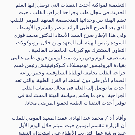
التعليمية لمواكبة أحدث التقنيات التى توصل إليها العلم
الحديث فى مجال طب وجراحة امراض القلب ، حيث
تضم الهيئة بين وحداتها المتخصصة المعهد القومي للقلب
الذي يعد الصرح الطبى الرائد بمصر والشرق الأوسط ،
وفى هذا الإطار صرح السيد الأستاذ الدكتور محمد فوزى
السوده رئيس الهيئة بأن المعهد ومن خلال بروتوكولات
التعاون المشترك مع كبريات الجامعات العالمية ،
يستضيف اليوم وفي زيارة تمتد ليومين فريق طبى عالمى
بقيادة البروفيسور توميسلاف كلوكوفينيتش رئيس قسم
جراحة القلب بجامعة لوبليانا السلوڤينية وخبير زراعة
الصمام الأورطي دون استخدام الغرز الطبية، والتى تعد
أحدث ما توصل إليه العلم فى مجال صمامات القلب
الجراحية ، وهو ما يعكس سياسة الهيئة المستدامة في
توفير أحدث التقنيات الطبيه لجميع المرضى مجانا.
وأفاد أ د / محمد عبد الهادى عميد المعهد القومي للقلب
أن الزيارة تنقسم ليومين حيث سيتم خلال اليوم الأول
عقد ورشة عمل لتدريب الأطباء على استخدام التقنية