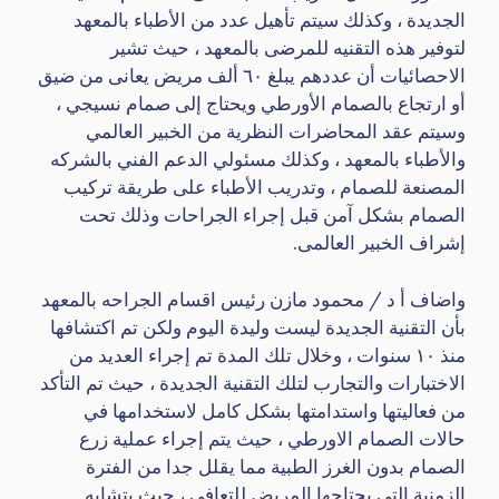
الجديدة ، وكذلك سيتم تأهيل عدد من الأطباء بالمعهد
لتوفير هذه التقنيه للمرضى بالمعهد ، حيث تشير
الاحصائيات أن عددهم يبلغ ٦٠ ألف مريض يعانى من ضيق
أو ارتجاع بالصمام الأورطي ويحتاج إلى صمام نسيجي ،
وسيتم عقد المحاضرات النظرية من الخبير العالمي
والأطباء بالمعهد ، وكذلك مسئولي الدعم الفني بالشركه
المصنعة للصمام ، وتدريب الأطباء على طريقة تركيب
الصمام بشكل آمن قبل إجراء الجراحات وذلك تحت
إشراف الخبير العالمى.
واضاف أ د / محمود مازن رئيس اقسام الجراحه بالمعهد
بأن التقنية الجديدة ليست وليدة اليوم ولكن تم اكتشافها
منذ ١٠ سنوات ، وخلال تلك المدة تم إجراء العديد من
الاختبارات والتجارب لتلك التقنية الجديدة ، حيث تم التأكد
من فعاليتها واستدامتها بشكل كامل لاستخدامها في
حالات الصمام الاورطي ، حيث يتم إجراء عملية زرع
الصمام بدون الغرز الطبية مما يقلل جدا من الفترة
الزمنية التى يحتاجها المريض للتعافى ، حيث يتشابه