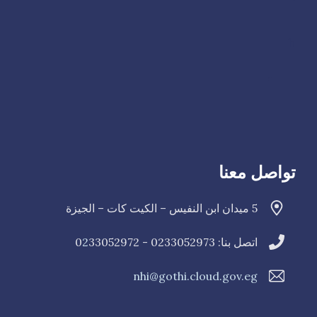
h
تواصل معنا
5 ميدان ابن النفيس – الكيت كات – الجيزة
اتصل بنا: 0233052973 - 0
33052972
2
nhi@gothi.cloud.gov.eg