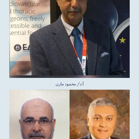
أ.د/ محمود مازن