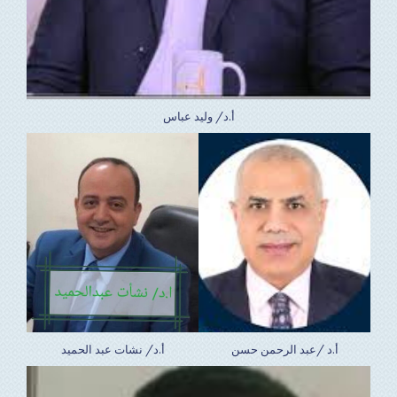
أ.د/ وليد عباس
أ.د /عبد الرحمن حسن
أ.د/ نشات عبد الحميد