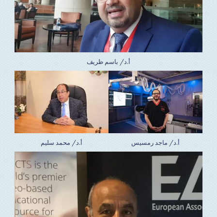
أ.د/ باسم ظريف
أ.د/ ماجد رمسيس
أ.د/ محمد سليم