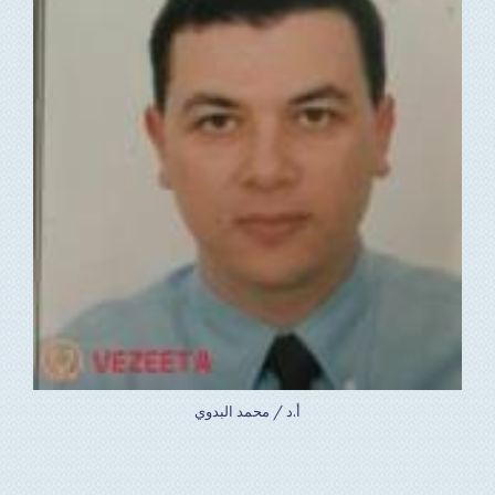
أ.د / محمد البدوي