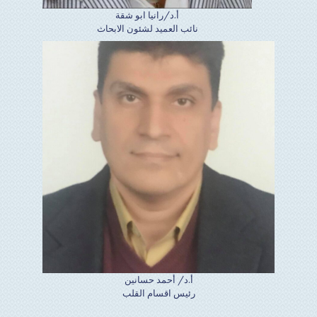
أ.د/رانيا ابو شقة
نائب العميد لشئون الابحاث
أ.د/ أحمد حسانين
رئيس اقسام القلب