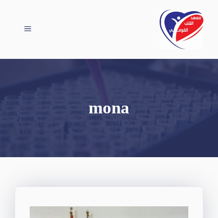
نتقل
لى
القائمة
لمحتوى
mona