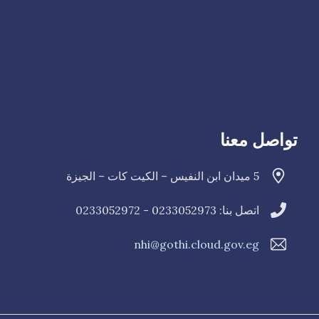
h
تواصل معنا
5 ميدان ابن النفيس – الكيت كات – الجيزة
اتصل بنا: 0233052973 - 0
33052972
2
nhi@gothi.cloud.gov.eg