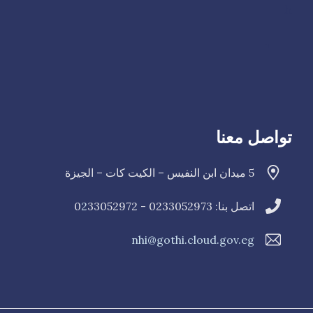
h
تواصل معنا
5 ميدان ابن النفيس – الكيت كات – الجيزة
اتصل بنا: 0233052973 - 0
33052972
2
nhi@gothi.cloud.gov.eg