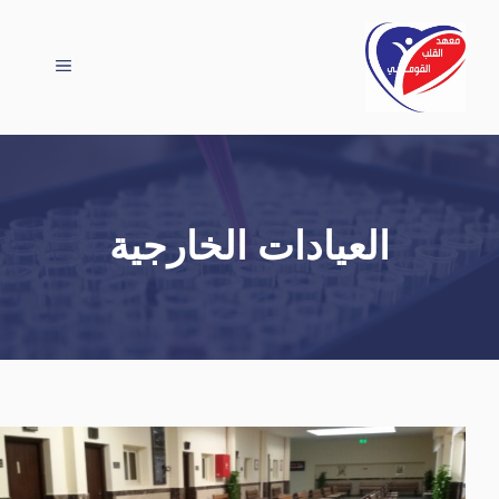
القائمة
توى
العيادات الخارجية