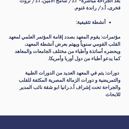
بعد الجراحة مباشرة- أ.د/ سامح الأمين، أ.د/ ثروت
فخرى، أ.د/ راندة غنوم.
أنشطة تثقيفية:
مؤتمرات: يقوم المعهد بصدد إقامة المؤتمر العلمي لمعهد
القلب القومي سنوياً ويهتم بعرض أنشطة المعهد،
ويحضره أساتذة وأطباء من مختلف الجامعات والمعاهد
كما يدعو أطباء من دول أوربا وأمريكا.
دورات: يتم في المعهد العديد من الدورات الطبية
والتمريضية و دورات الزمالة المصرية المكثفة للقلب
والجراحة تحت إشراف أ.د.رانيا ابو شقة نائب المدير
للابحاث