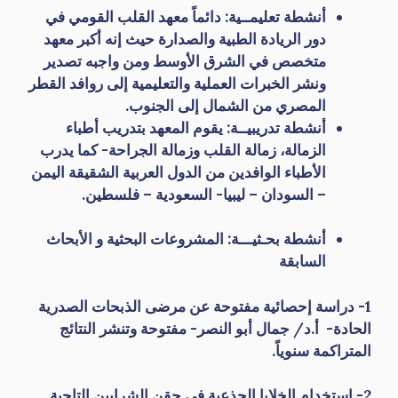
أنشطة تعليمــية: دائماً معهد القلب القومي في
دور الريادة الطبية والصدارة حيث إنه أكبر معهد
متخصص في الشرق الأوسط ومن واجبه تصدير
ونشر الخبرات العملية والتعليمية إلى روافد القطر
المصري من الشمال إلى الجنوب.
أنشطة تدريبيــة: يقوم المعهد بتدريب أطباء
الزمالة، زمالة القلب وزمالة الجراحة- كما يدرب
الأطباء الوافدين من الدول العربية الشقيقة اليمن
– السودان – ليبيا- السعودية – فلسطين.
أنشطة بحـثيـــة: المشروعات البحثية و الأبحاث
السابقة
1- دراسة إحصائية مفتوحة عن مرضى الذبحات الصدرية
الحادة- أ.د/ جمال أبو النصر- مفتوحة وتنشر النتائج
المتراكمة سنوياً.
2- استخدام الخلايا الجذعية في حقن الشرايين التاجية