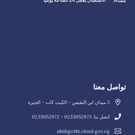
مساءاً.
الاستقبال يعمل 24 الساعة يوميا
ا
h
تواصل معنا
5 ميدان ابن النفيس – الكيت كات – الجيزة
اتصل بنا: 0233052973 - 0
33052972
2
nhi@gothi.cloud.gov.eg